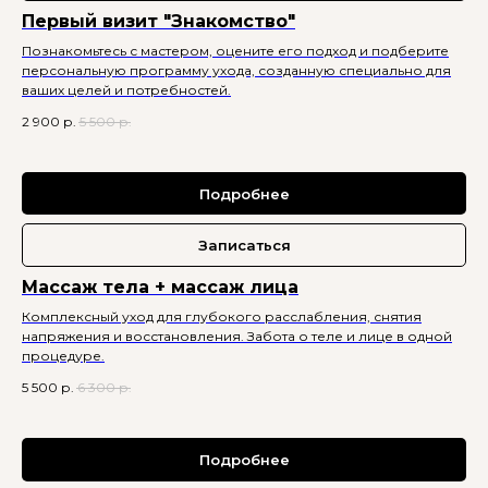
Первый визит "Знакомство"
Познакомьтесь с мастером, оцените его подход и подберите
персональную программу ухода, созданную специально для
ваших целей и потребностей.
2 900
р.
5 500
р.
Подробнее
Записаться
Массаж тела + массаж лица
Комплексный уход для глубокого расслабления, снятия
напряжения и восстановления. Забота о теле и лице в одной
процедуре.
5 500
р.
6 300
р.
Подробнее