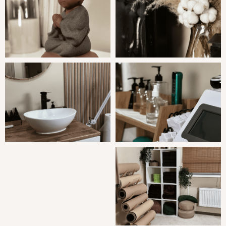
proyavi_zaboty@mail.ru
Записаться онлайн
Режим работы: с 10:00 до
22:00 (возможны
изменения до 23:00)
Оферта
И
П Михайлова Мария Сергеевна,
ИНН 860225852741 / ОГРНИП
324774600534183
Москва,
м. Коломенская,
ул. Высокая 4, стр.
2